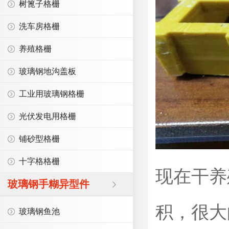
树篦子格栅
洗车房格栅
养殖格栅
玻璃钢地沟盖板
工业用玻璃钢格栅
光伏发电用格栅
铺砂型格栅
十字格格栅
现在干养
玻璃钢手糊异型件
积，很大
玻璃钢鱼池