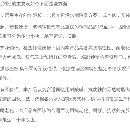
别的性质主要表如今下面这些方面：
低，运用生存的年限长：比起其它污水池除臭方案，成本低，安
高超、安装便捷：玻璃钢集气罩比重仅为钢制品的1/3至1/4，
盖板可分为多少小块，易于运送、安装。
保护花销低、检查修理便捷：因为本产品具备高抗腐蚀性、耐老
销大幅减低。集气罩上预留仔细查看窗、端部预留检查修理门，
钢拱形盖板 集气罩可预设性强：依据在场池体特别指定事情状况
盖等。
蚀有经验强：本产品认为合适而使用耐酸碱、抗腐蚀的天然树脂
先进的固化工艺，依据各污水池的状态式样，确认特别指定生产
、耐老化：本产品表面认为合适而使用抗老化、耐候、抗紫外光
年限达二十年以上。