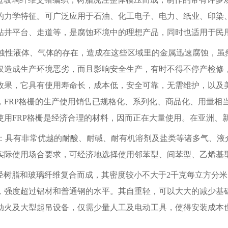
的力学特征。可广泛应用于石油、化工电子、电力、纸业、印染
钻井平台、走道等，是腐蚀环境中的理想产品，同时也适用于民
性液体、气体的存在，造成在这些区域里的金属迅速腐蚀，虽
仅造成生产环境恶劣，而且影响安全生产，有时不得不停产检修，
效果，它具有使用寿命长，成本低，安全可靠，无需维护，以及
，FRP格栅的生产使用销售已规格化、系列化、商品化、用量相
使用FRP格栅是经济合理的材料，因而正在大量使用。在亚洲、新
具有非常优越的耐酸、耐碱、耐有机溶剂及盐类等诸多气、液
实际使用场合要求，可经济地选择使用邻苯型、间苯型、乙烯基
树脂和玻璃纤维复合而成，其密度较小不大于2千克每立方分米，仅
倍，强度超过铝材和普通钢的水平。其自重轻，可以大大的减少基
动火及大型起吊设备，仅需少量人工及电动工具，使得安装成本也