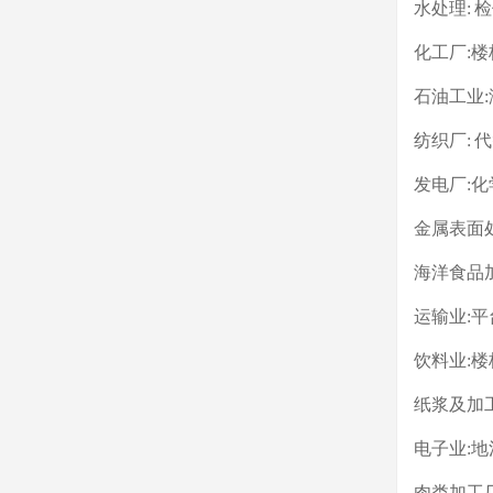
水处理:
化工厂:
石油工业
纺织厂:
发电厂:
金属表面
海洋食品
运输业:
饮料业:
纸浆及加
电子业:
肉类加工