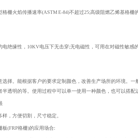
格栅火焰传播速率(ASTM E-84)不超过25;高级阻燃乙烯基格
的电绝缘性，10KV电压下无击穿;无电磁性，可用在对磁性敏感
意选择。能根据客户的要求定制颜色，改善生产场所的环境。一
者半透明的等。使用过程中可以单一使用一种颜色，也可以搭配
强
多样，方便切割，尺寸稳定。
板(FRP格栅)的应用场合: