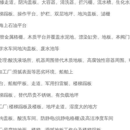
 检修走道、阴沟盖板、大容器、清洗器、拦污栅、流水槽、生化
楼梯蹋板、操作平台、护栏、双层地坪、地沟盖板、滤栅
:海上石油平台
 代替金属格栅、木质平台并覆盖水泥地、漂染缸旁、地板、本阀
化学水车间地沟盖板、废水池等
处理:酸洗液场所、机器周围替代木质地板、高腐蚀性容器周围、
加工厂:滑腻表面等恶劣环境、船舶上
平台、船舶甲板、走道、军用扫雷艇、楼梯蹋板
楼梯蹋板 、替代昂贵不锈钢、有负载地坪
工厂: 楼梯蹋板及楼板、地坪走道、湿度大的地方
地沟盖板、酸洗车间、防静电(抗静电格栅)及高洁净度车间
厂:易腐蚀地面、楼梯、滑腻地板工作台及楼梯蹋板